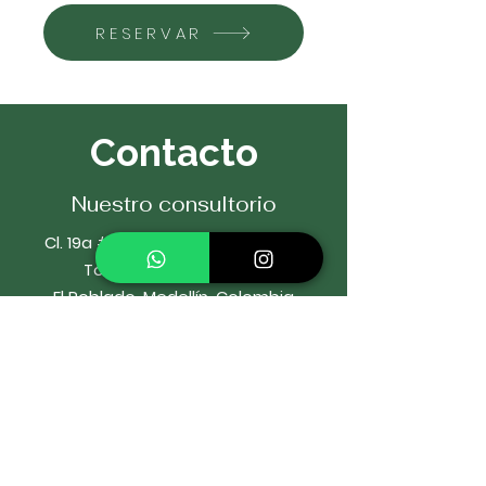
RESERVAR
Contacto
Nuestro consultorio
Cl. 19a # 44-25 Consultorio 2204
Torre Salud y Servicios
El Poblado, Medellín, Colombia
Cel:
322 592 7178
Whatsapp:
322 592 7178
Email:
o
rtodonciaIbaro@gmail.com