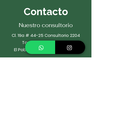
Contacto
Nuestro consultorio
Cl. 19a # 44-25 Consultorio 2204
Torre Salud y Servicios
El Poblado, Medellín, Colombia
Cel:
322 592 7178
Whatsapp:
322 592 7178
Email:
o
rtodonciaIbaro@gmail.com